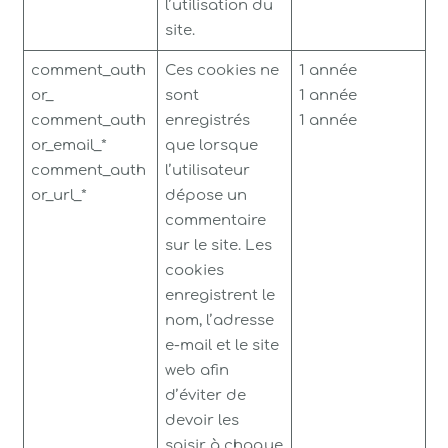
l’utilisation du
site.
comment_auth
Ces cookies ne
1 année
or_
sont
1 année
comment_auth
enregistrés
1 année
or_email_*
que lorsque
comment_auth
l’utilisateur
or_url_*
dépose un
commentaire
sur le site. Les
cookies
enregistrent le
nom, l’adresse
e-mail et le site
web afin
d’éviter de
devoir les
saisir à chaque