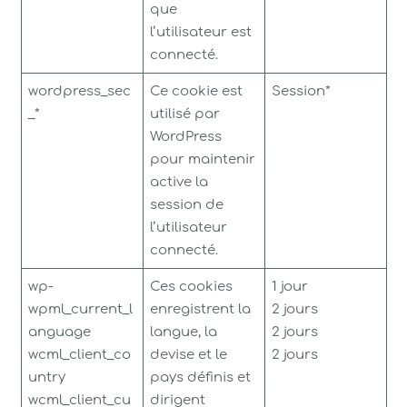
que
l’utilisateur est
connecté.
wordpress_sec
Ce cookie est
Session*
_*
utilisé par
WordPress
pour maintenir
active la
session de
l’utilisateur
connecté.
wp-
Ces cookies
1 jour
wpml_current_l
enregistrent la
2 jours
anguage
langue, la
2 jours
wcml_client_co
devise et le
2 jours
untry
pays définis et
wcml_client_cu
dirigent