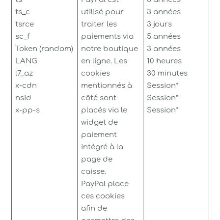
ts_c
utilisé pour
3 années
tsrce
traiter les
3 jours
sc_f
paiements via
5 années
Token (random)
notre boutique
3 années
LANG
en ligne. Les
10 heures
l7_az
cookies
30 minutes
x-cdn
mentionnés à
Session*
nsid
côté sont
Session*
x-pp-s
placés via le
Session*
widget de
paiement
intégré à la
page de
caisse.
PayPal place
ces cookies
afin de