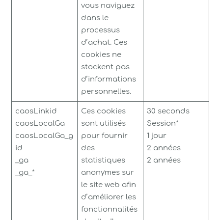
vous naviguez
dans le
processus
d’achat. Ces
cookies ne
stockent pas
d’informations
personnelles.
caosLinkid
Ces cookies
30 seconds
caosLocalGa
sont utilisés
Session*
caosLocalGa_g
pour fournir
1 jour
id
des
2 années
_ga
statistiques
2 années
_ga_*
anonymes sur
le site web afin
d’améliorer les
fonctionnalités