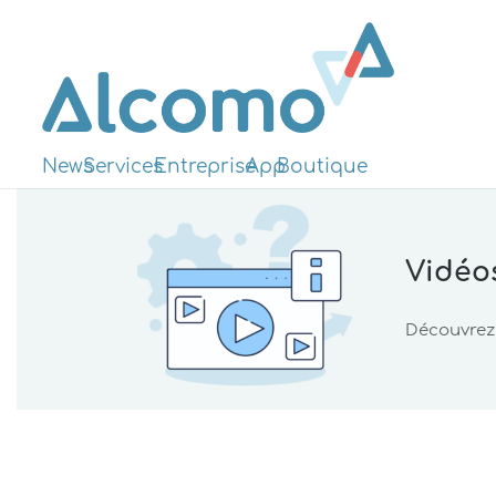
News
Services
Entreprise
App
Boutique
Vidéos
Découvrez 