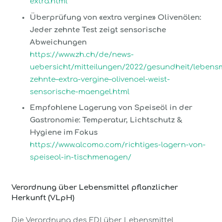
extra.html
Überprüfung von «extra vergine» Olivenölen:
Jeder zehnte Test zeigt sensorische
Abweichungen
https://www.zh.ch/de/news-
uebersicht/mitteilungen/2022/gesundheit/lebensm
zehnte–extra-vergine–olivenoel-weist-
sensorische-maengel.html
Empfohlene Lagerung von Speiseöl in der
Gastronomie: Temperatur, Lichtschutz &
Hygiene im Fokus
https://www.alcomo.com/richtiges-lagern-von-
speiseol-in-tischmenagen/
Verordnung über Lebensmittel pflanzlicher
Herkunft (VLpH)
Die Verordnung des EDI über Lebensmittel