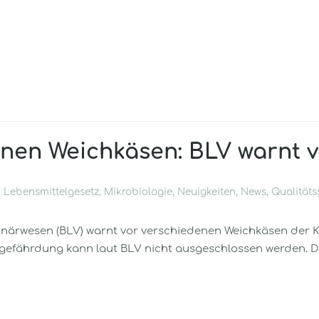
enen Weichkäsen: BLV warnt 
,
Lebensmittelgesetz
,
Mikrobiologie
,
Neuigkeiten
,
News
,
Qualitäts
inärwesen (BLV) warnt vor verschiedenen Weichkäsen der K
gefährdung kann laut BLV nicht ausgeschlossen werden. 