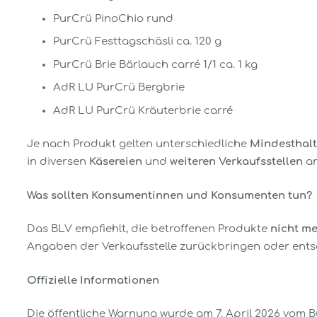
PurCrü PinoChio rund
PurCrü Festtagschäsli ca. 120 g
PurCrü Brie Bärlauch carré 1/1 ca. 1 kg
AdR LU PurCrü Bergbrie
AdR LU PurCrü Kräuterbrie carré
Je nach Produkt gelten unterschiedliche
Mindesthalt
in diversen
Käsereien
und
weiteren Verkaufsstellen
an
Was sollten Konsumentinnen und Konsumenten tun?
Das BLV empfiehlt, die betroffenen Produkte
nicht m
Angaben der Verkaufsstelle zurückbringen oder ent
Offizielle Informationen
Die öffentliche Warnung wurde am 7. April 2026 vom B