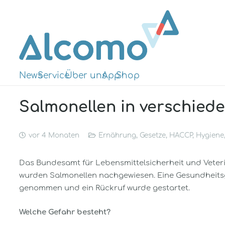
News
Service
Über uns
App
Shop
Salmonellen in verschied
vor 4 Monaten
Ernährung
,
Gesetze
,
HACCP
,
Hygiene
Das Bundesamt für Lebensmittelsicherheit und Veter
wurden Salmonellen nachgewiesen. Eine Gesundheits
genommen und ein Rückruf wurde gestartet.
Welche Gefahr besteht?