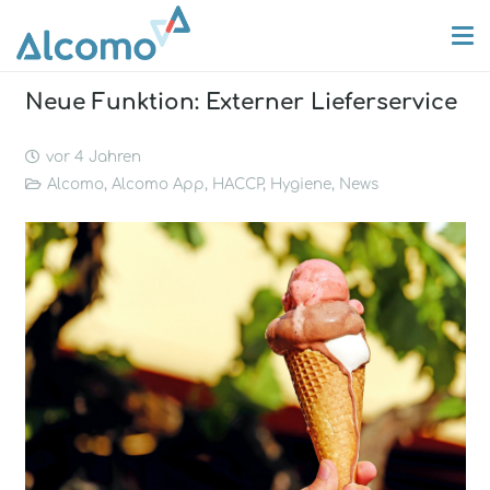
Neue Funktion: Externer Lieferservice
vor 4 Jahren
Alcomo
,
Alcomo App
,
HACCP
,
Hygiene
,
News